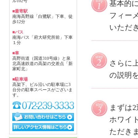
ル102号
基本的
■最寄駅
フィー
南海高野線「白鷺駅」下車、徒
歩12分
いただ
■バス
南海バス「府大研究所前」下車
１分
■車
高野街道（国道310号線）と泉
さらに
北高速鉄道の高架の交差点「新
家町北」
の説明
■駐車場
高架下、ビル沿いの駐車場に3
台分の駐車スペースがございま
す。
まずは2
ホワイ
ただきま