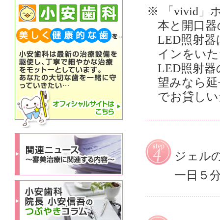
※
「vivi
本と開口器
LED照射
インをいた
LED照射
望みなら延
でお貸しい
ジェル
一日５分