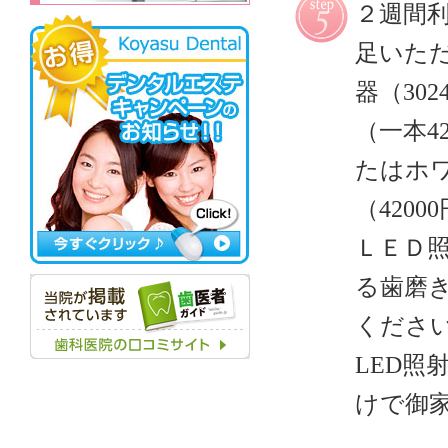
２週間
足いた
器（30
（一本4
たはホ
（420
ＬＥＤ
る歯磨き
くださ
LED
けで御